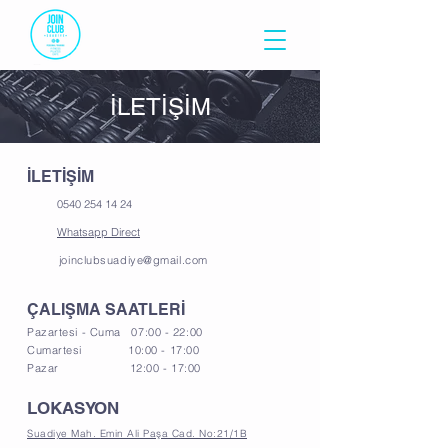
İLETİŞİM
İLETİŞİM
0540 254 14 24
Whatsapp Direct
joinclubsuadiye@gmail.com
ÇALIŞMA SAATLERİ
Pazartesi - Cuma 07:00 - 22:00
Cumartesi 10:00 - 17:00
Pazar 12:00 - 17:00
LOKASYON
Suadiye Mah. Emin Ali Paşa Cad. No:21/1B